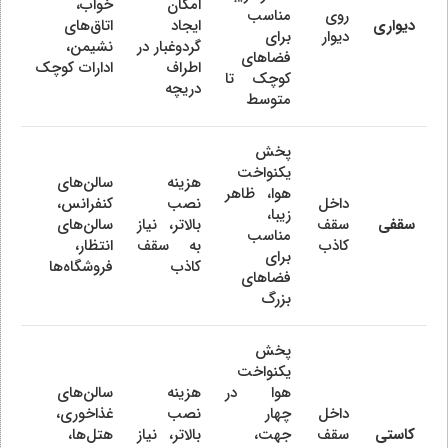
امکان
خواب،
روی
مناسب
دیواری
ایجاد
اتاق‌های
دیوار
برای
گردوغبار در
نشیمن،
فضاهای
اطراف
ادارات کوچک
کوچک تا
دریچه
متوسط
پخش
یکنواخت
هزینه
سالن‌های
هوا، ظاهر
داخل
نصب
کنفرانس،
زیبا،
سقفی
سقف
بالاتر، نیاز
سالن‌های
مناسب
کاذب
به سقف
انتظار،
برای
کاذب
فروشگاه‌ها
فضاهای
بزرگ
پخش
یکنواخت
هوا در
هزینه
سالن‌های
داخل
چهار
نصب
غذاخوری،
کاستی
سقف
جهت،
بالاتر، نیاز
هتل‌ها،