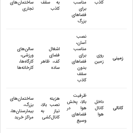
کاذب
مناسب
به سقف
ساختمان‌های
برای
کاذب
تجاری
فضاهای
بزرگ
نصب
آسان،
مناسب
اشغال
سالن‌های
روی
برای
فضای
ورزشی،
زمینی
زمین
فضاهای
کف، ظاهر
کارگاه‌ها،
بدون
ساده
کارخانه‌ها
سقف
کاذب
ظرفیت
هزینه
ساختمان‌های
داخل
بالا، پخش
نصب بالا،
بزرگ،
کانالی
کانال
هوا در
نیاز به
بیمارستان‌ها،
هوا
فضاهای
کانال‌کشی
مراکز خرید
وسیع