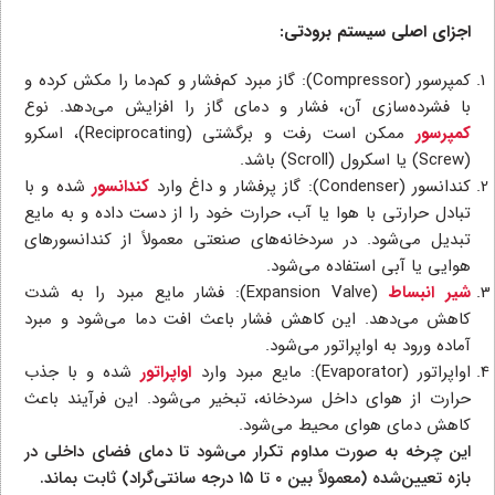
اجزای اصلی سیستم برودتی:
کمپرسور (Compressor): گاز مبرد کم‌فشار و کم‌دما را مکش کرده و
با فشرده‌سازی آن، فشار و دمای گاز را افزایش می‌دهد. نوع
کمپرسور
ممکن است رفت و برگشتی (Reciprocating)، اسکرو
(Screw) یا اسکرول (Scroll) باشد.
کندانسور (Condenser): گاز پرفشار و داغ وارد
کندانسور
شده و با
تبادل حرارتی با هوا یا آب، حرارت خود را از دست داده و به مایع
تبدیل می‌شود. در سردخانه‌های صنعتی معمولاً از کندانسورهای
هوایی یا آبی استفاده می‌شود.
شیر انبساط
(Expansion Valve): فشار مایع مبرد را به شدت
کاهش می‌دهد. این کاهش فشار باعث افت دما می‌شود و مبرد
آماده ورود به اواپراتور می‌شود.
اواپراتور (Evaporator): مایع مبرد وارد
اواپراتور
شده و با جذب
حرارت از هوای داخل سردخانه، تبخیر می‌شود. این فرآیند باعث
کاهش دمای هوای محیط می‌شود.
این چرخه به صورت مداوم تکرار می‌شود تا دمای فضای داخلی در
بازه تعیین‌شده (معمولاً بین ۰ تا ۱۵ درجه سانتی‌گراد) ثابت بماند.