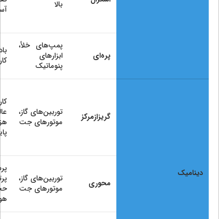
بالا
آس
پمپ‌های خلأ،
باد
پره‌ای
ابزارهای
کار
پنوماتیک
کار
توربین‌های گاز،
عال
گریزازمرکز
موتورهای جت
هزی
پای
پر
دینامیک
توربین‌های گاز،
پرت
محوری
موتورهای جت
حج
هوا