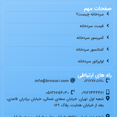
صفحات مهم
سردخانه چیست؟
قیمت سردخانه
کمپرسور سردخانه
کندانسور سردخانه
اواپراتور سردخانه
راه های ارتباطی
info@brnouri.com
02177601170
05136654030
09127444461
شعبه اول تهران: خیابان سعدی شمالی، خیابان برادران قاعدی،
بعد از خیابان هدایت، پلاک 169
شعبه دوم تهران: تقاطع خیابان بهار و خیابان سمیه، خیابان