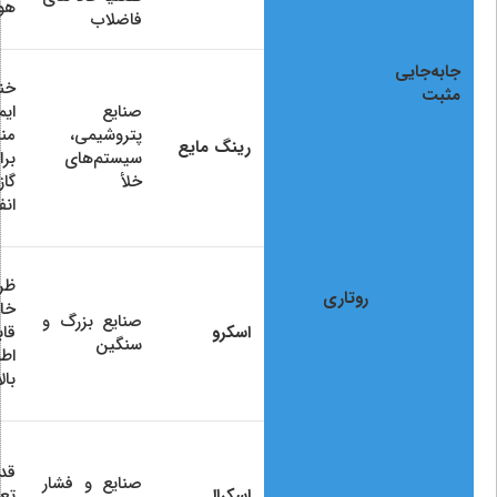
هوا
فاضلاب
جابه‌جایی
خن
مثبت
صنایع
ایم
پتروشیمی،
من
رینگ مایع
سیستم‌های
برا
خلأ
گاز
انف
ظر
روتاری
خار
صنایع بزرگ و
اسکرو
قا
سنگین
اطم
بالا
قدر
صنایع و فشار
اسکرال
تعم