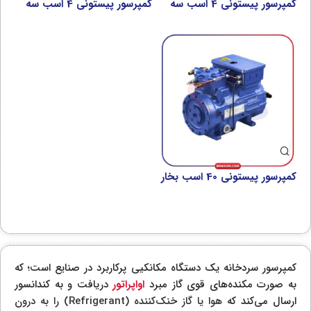
کمپرسور پیستونی 4 اسب سه
کمپرسور پیستونی 4 اسب سه
فاز بیتزر مدل 2CES-4Y-40S
فاز بیتزر مدل 4EES-4Y-40S
کمپرسور پیستونی 40 اسب بخار
بوک مدل HGX6/1410-4 S
کمپرسور سردخانه یک دستگاه مکانکیی پرکاربرد در صنایع است؛ که
به صورت مکنده‌های قوی گاز مبرد
اواپراتور
دریافت و به کندانسور
ارسال می‌کند که
هوا یا گاز خنک‌کننده (Refrigerant) را به درون