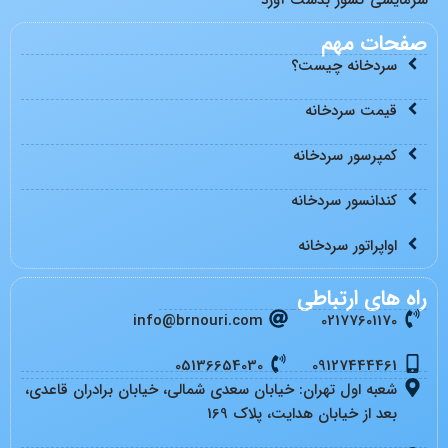
صفحات مهم
سردخانه چیست؟
قیمت سردخانه
کمپرسور سردخانه
کندانسور سردخانه
اواپراتور سردخانه
راه های ارتباطی
info@brnouri.com
02177601170
05136654030
09127444461
شعبه اول تهران: خیابان سعدی شمالی، خیابان برادران قاعدی،
بعد از خیابان هدایت، پلاک 169