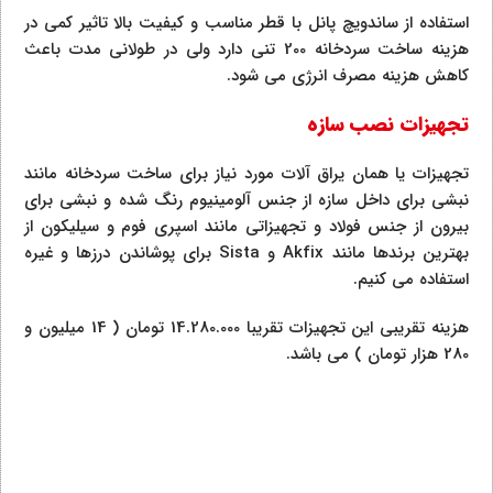
استفاده از ساندویچ پانل با قطر مناسب و کیفیت بالا تاثیر کمی در
هزینه ساخت سردخانه 200 تنی دارد ولی در طولانی مدت باعث
کاهش هزینه مصرف انرژی می شود.
تجهیزات نصب سازه
تجهیزات یا همان یراق آلات مورد نیاز برای ساخت سردخانه مانند
نبشی برای داخل سازه از جنس آلومینیوم رنگ شده و نبشی برای
بیرون از جنس فولاد و تجهیزاتی مانند اسپری فوم و سیلیکون از
بهترین برندها مانند Akfix و Sista برای پوشاندن درزها و غیره
استفاده می کنیم.
هزینه تقریبی این تجهیزات تقریبا 14.280.000 تومان ( 14 میلیون و
280 هزار تومان ) می باشد.
علاوه بر موارد گفته شده پیچ و مهره های با کیفیت هم در ساخت
این سردخانه بسیار مهم هستند که ما خرید این موارد را از فروشگاه
پیچ رسان
توصیه میکنیم