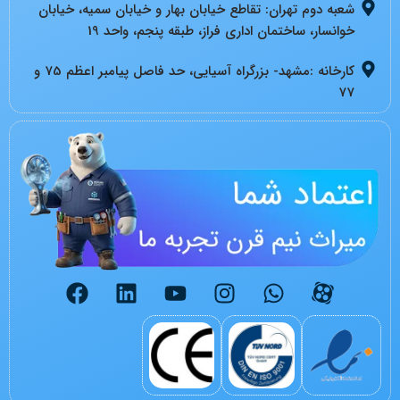
شعبه دوم تهران: تقاطع خیابان بهار و خیابان سمیه، خیابان
خوانسار، ساختمان اداری فراز، طبقه پنجم، واحد 19
کارخانه :مشهد- بزرگراه آسیایی، حد فاصل پیامبر اعظم 75 و
77