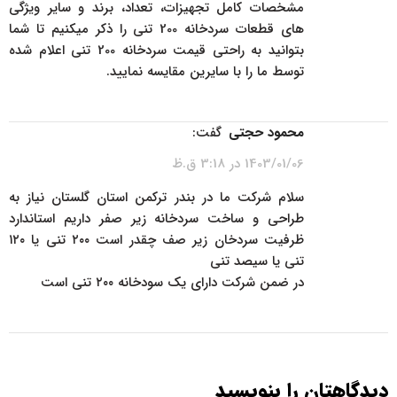
مشخصات کامل تجهیزات، تعداد، برند و سایر ویژگی
های قطعات سردخانه 200 تنی را ذکر میکنیم تا شما
بتوانید به راحتی قیمت سردخانه 200 تنی اعلام شده
توسط ما را با سایرین مقایسه نمایید.
پاسخ
محمود حجتي
گفت:
1403/01/06 در 3:18 ق.ظ
سلام شركت ما در بندر تركمن استان گلستان نياز به
طراحي و ساخت سردخانه زير صفر داريم استاندارد
ظرفيت سردخان زير صف چقدر است ٢٠٠ تني يا ١٢٠
تني يا سيصد تني
در ضمن شركت داراي يك سودخانه ٢٠٠ تني است
پاسخ
دیدگاهتان را بنویسید