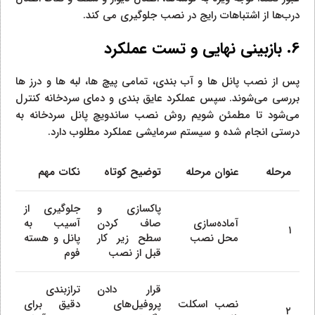
درب‌ها از اشتباهات رایج در نصب جلوگیری می‌ کند.
6. بازبینی نهایی و تست عملکرد
پس از نصب پانل‌ ها و آب‌ بندی، تمامی پیچ‌ ها، لبه‌ ها و درز ها
بررسی می‌شوند. سپس عملکرد عایق‌ بندی و دمای سردخانه کنترل
می‌شود تا مطمئن شویم روش نصب ساندویچ پانل سردخانه به
درستی انجام شده و سیستم سرمایشی عملکرد مطلوب دارد.
مرحله
عنوان مرحله
توضیح کوتاه
نکات مهم
پاکسازی و
جلوگیری از
آماده‌سازی
صاف کردن
آسیب به
۱
محل نصب
سطح زیر کار
پانل و هسته
قبل از نصب
فوم
قرار دادن
ترازبندی
نصب اسکلت
پروفیل‌های
دقیق برای
۲