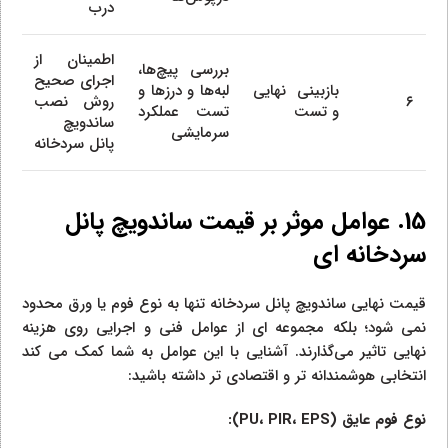
درب
اطمینان از
بررسی پیچ‌ها،
اجرای صحیح
بازبینی نهایی
لبه‌ها و درزها و
۶
روش نصب
و تست
تست عملکرد
ساندویچ
سرمایشی
پانل سردخانه
15. عوامل موثر بر قیمت ساندویچ پانل
سردخانه‌ ای
قیمت نهایی ساندویچ پانل سردخانه تنها به نوع فوم یا ورق محدود
نمی‌ شود؛ بلکه مجموعه‌ ای از عوامل فنی و اجرایی روی هزینه
نهایی تاثیر می‌گذارند. آشنایی با این عوامل به شما کمک می‌ کند
انتخابی هوشمندانه‌ تر و اقتصادی‌ تر داشته باشید:
نوع فوم عایق (PU، PIR، EPS):