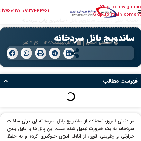
Skip to navigation
2177601170
09127444461
Skip to main content
صفحه اصلی
»
مقالات ساندویچ پانل
»
ساندویچ پانل سردخانه
ساندویچ پانل سردخانه
مصطفی احمدی
28/اردیبهشت/1401
4 نظر
فهرست مطالب
در دنیای امروز، استفاده از ساندویچ پانل سردخانه‌ ای برای ساخت
سردخانه‌ به یک ضرورت تبدیل شده است. این پانل‌ها با عایق‌ بندی
حرارتی و رطوبتی قوی، از اتلاف انرژی جلوگیری کرده و به حفظ