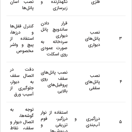
فلزی
نگهدارنده و
نصب آسان
زیرسازی
پانل‌ها
قرار دادن
کنترل قفل‌ها
ساندویچ پانل
نصب
و درزها،
دیواری
۳
پانل‌های
استفاده از
سردخانه به
دیواری
پیچ و واشر
صورت عمودی
مخصوص
روی اسکلت
دقت در
نصب پانل‌های
نصب
اتصال سقف
سقف روی
۴
پانل‌های
به دیوار،
پروفیل‌های
سقفی
جلوگیری از
بالایی
آسیب ورق
توجه به
استفاده از نوار
گوشه‌ها،
درزگیری و
درزگیر، فوم
۵
اتصال دیوار و
آب‌بندی
تزریقی و
سقف، نقاط
درپوش‌ها