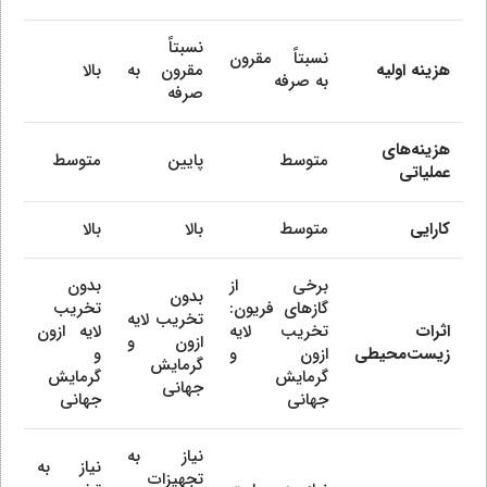
نسبتاً
نسبتاً مقرون
هزینه اولیه
مقرون به
بالا
به صرفه
صرفه
هزینه‌های
متوسط
پایین
متوسط
عملیاتی
کارایی
متوسط
بالا
بالا
برخی از
بدون
بدون
گازهای فریون:
تخریب
تخریب لایه
اثرات
تخریب لایه
لایه ازون
ازون و
زیست‌محیطی
ازون و
و
گرمایش
گرمایش
گرمایش
جهانی
جهانی
جهانی
نیاز به
نیاز به
تجهیزات