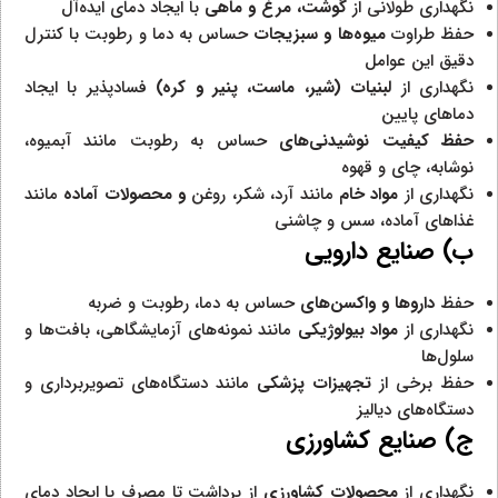
نگهداری طولانی از
گوشت، مرغ و ماهی
با ایجاد دمای ایده‌آل
حفظ طراوت
میوه‌ها و سبزیجات
حساس به دما و رطوبت با کنترل
دقیق این عوامل
نگهداری از
لبنیات (شیر، ماست، پنیر و کره)
فسادپذیر با ایجاد
دماهای پایین
حفظ
کیفیت نوشیدنی‌های
حساس به رطوبت مانند آبمیوه،
نوشابه، چای و قهوه
نگهداری از
مواد خام
مانند آرد، شکر، روغن
و محصولات آماده
مانند
غذاهای آماده، سس و چاشنی
ب) صنایع دارویی
حفظ
داروها و واکسن‌های
حساس به دما، رطوبت و ضربه
نگهداری از
مواد بیولوژیکی
مانند نمونه‌های آزمایشگاهی، بافت‌ها و
سلول‌ها
حفظ برخی از
تجهیزات پزشکی
مانند دستگاه‌های تصویربرداری و
دستگاه‌های دیالیز
ج) صنایع کشاورزی
نگهداری از
محصولات کشاورزی
از برداشت تا مصرف با ایجاد دمای