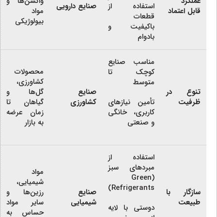
عملکرد
واکسن‌ها و
استفاده از
صنایع دارویی
قابل اعتماد
مواد
قطعات
بیولوژیکی
باکیفیت و
بادوام
مناسب صنایع
محصولات
کوچک تا
کشاورزی،
متوسط
تنوع در
صنایع
گل‌ها و
ظرفیت
تأمین نیازهای
کشاورزی
گیاهان تا
کاربری، خانگی
زمان عرضه
و صنعتی
به بازار
استفاده از
مبردهای سبز
مواد
(Green
شیمیایی،
Refrigerants)
سازگار با
صنایع
رزین‌ها و
طبیعت
شیمیایی
سایر مواد
دوستی با لایه
حساس به