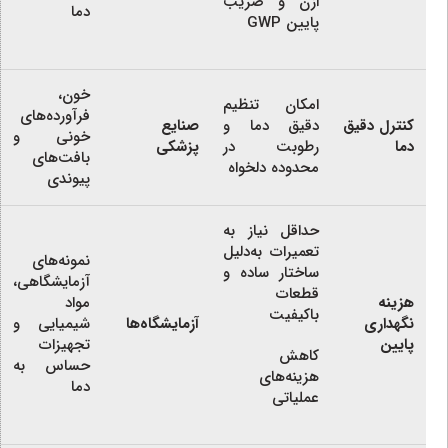
ازن و ضریب
دما
پایین GWP
خون،
امکان تنظیم
فرآورده‌های
کنترل دقیق
دقیق دما و
صنایع
خونی و
دما
رطوبت در
پزشکی
بافت‌های
محدوده دلخواه
پیوندی
حداقل نیاز به
تعمیرات به‌دلیل
نمونه‌های
ساختار ساده و
آزمایشگاهی،
قطعات
هزینه
مواد
باکیفیت
نگهداری
آزمایشگاه‌ها
شیمیایی و
پایین
تجهیزات
کاهش
حساس به
هزینه‌های
دما
عملیاتی