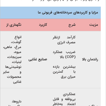
مزایا و کاربردهای سردخانه‌های فریونی ما
مزیت
شرح
کاربرد
نگهداری از
انواع
کارآمد ازنظر
گوشت،
مصرف انرژي
مرغ، ماهی،
ضریب عملکرد
میوه،
(COP) بالا
سبزیجات،
راندمان بالا
صنایع غذایی
لبنیات،
بیشترین بازده
نوشیدنی‌ها
با کمترین
و سایر
میزان برق
محصولات
غذایی
عملکردی
بی‌وقفه و قابل
داروها،
اعتماد به‌خاطر