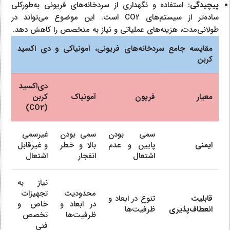
پیچیدگی:
استفاده و نگهداری از سردخانه‌های فریونی به‌طورکلی
ساده‌تر از سیستم‌های CO2 است. این موضوع می‌تواند در
طولانی‌مدت، هزینه‌های عملیاتی و نیاز به متخصص را کاهش دهد.
مقایسه جامع سردخانه‌های فریونی، آمونیاکی و دی اکسید
کربن
دی‌اکسید
معیار
فریون
آمونیاک
کربن
)
CO2
(
سمی بودن
سمی بودن
غیرسمی
ایمنی
پایین و عدم
بالا و خطر
و غیرقابل
اشتعال
انفجار
اشتعال
نیاز به
محدودیت
تجهیزات
قابلیت
تنوع در ابعاد و
در ابعاد و
خاص و
انعطاف‌پذیری
ظرفیت‌ها
ظرفیت‌ها
تخصص
فنی