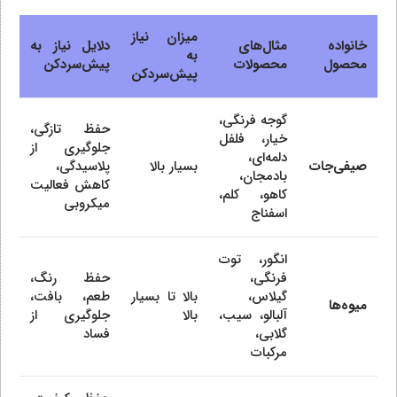
میزان نیاز
خانواده
مثال‌های
دلایل نیاز به
به
محصول
محصولات
پیش‌سردکن
پیش‌سردکن
گوجه فرنگی،
حفظ تازگی،
خیار، فلفل
جلوگیری از
دلمه‌ای،
صیفی‌جات
بسیار بالا
پلاسیدگی،
بادمجان،
کاهش فعالیت
کاهو، کلم،
میکروبی
اسفناج
انگور، توت
فرنگی،
حفظ رنگ،
گیلاس،
بالا تا بسیار
طعم، بافت،
میوه‌ها
آلبالو، سیب،
بالا
جلوگیری از
گلابی،
فساد
مرکبات