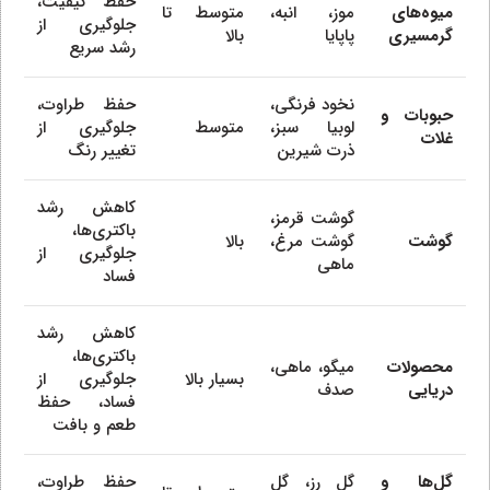
حفظ کیفیت،
میوه‌های
موز، انبه،
متوسط تا
جلوگیری از
گرمسیری
پاپایا
بالا
رشد سریع
نخود فرنگی،
حفظ طراوت،
حبوبات و
لوبیا سبز،
متوسط
جلوگیری از
غلات
ذرت شیرین
تغییر رنگ
کاهش رشد
گوشت قرمز،
باکتری‌ها،
گوشت
گوشت مرغ،
بالا
جلوگیری از
ماهی
فساد
کاهش رشد
باکتری‌ها،
محصولات
میگو، ماهی،
بسیار بالا
جلوگیری از
دریایی
صدف
فساد، حفظ
طعم و بافت
گل‌ها و
گل رز، گل
حفظ طراوت،