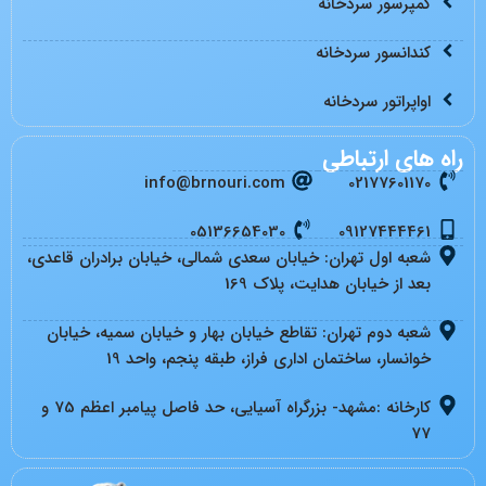
کمپرسور سردخانه
کندانسور سردخانه
اواپراتور سردخانه
راه های ارتباطی
info@brnouri.com
02177601170
05136654030
09127444461
شعبه اول تهران: خیابان سعدی شمالی، خیابان برادران قاعدی،
بعد از خیابان هدایت، پلاک 169
شعبه دوم تهران: تقاطع خیابان بهار و خیابان سمیه، خیابان
خوانسار، ساختمان اداری فراز، طبقه پنجم، واحد 19
کارخانه :مشهد- بزرگراه آسیایی، حد فاصل پیامبر اعظم 75 و
77