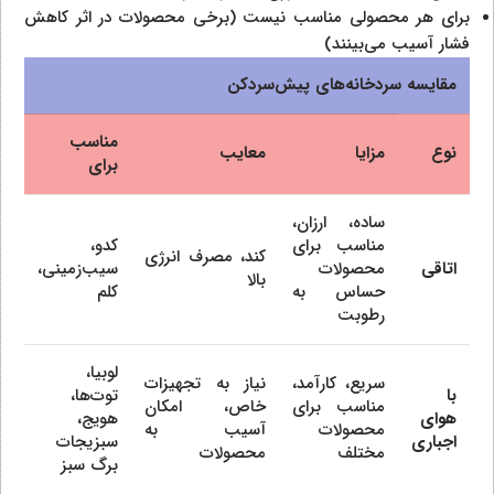
برای هر محصولی مناسب نیست (برخی محصولات در اثر کاهش
فشار آسیب می‌بینند)
مقایسه سردخانه‌های پیش‌سردکن
مناسب
نوع
مزایا
معایب
برای
ساده، ارزان،
مناسب برای
کدو،
کند، مصرف انرژی
اتاقی
محصولات
سیب‌زمینی،
بالا
حساس به
کلم
رطوبت
لوبیا،
سریع، کارآمد،
نیاز به تجهیزات
با
توت‌ها،
مناسب برای
خاص، امکان
هوای
هویج،
محصولات
آسیب به
اجباری
سبزیجات
مختلف
محصولات
برگ سبز