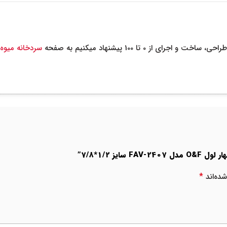
0 تا 100 پیشنهاد میکنیم به صفحه
سردخانه میوه
ز 1/2*7/8”
*
ده‌اند