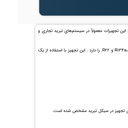
. این تجهیزات معمولاً در سیستم‌های تبرید تجاری و
هیت اکسچنجر که به آن آکومولاتور چهار لول O&F مدل FAV-2407 گفته می‌شود، قابلیت کار با مبردهای مختلف، از جمله R134a، R404A، R407C، R507 و R22. را دارد . این تجهیز با استفاده از یک
این تجهیز در سیکل تبرید مشخص شده است.