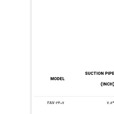
SUCTION PIP
MODEL
(INC
FAV-2407
*7.8