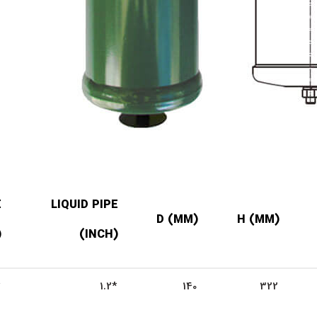
E
LIQUID PIPE
D (MM)
H (MM)
H)
(INCH)
*1.2
140
322