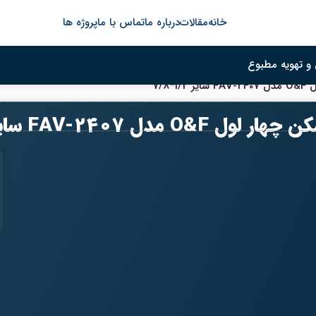
خانه
مقالات
درباره ما
تماس با ما
پروژه ها
و تهویه مطبوع
1*7/8
ل O&F مدل FAV-2407 سایز 1/2*7/8