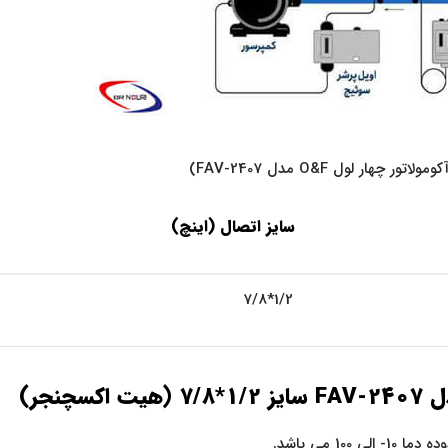
سایز اتصال (اینچ)
1/2*7/8