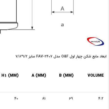
ابعاد مایع شکن چهار لول O&F مدل FAV-2407 سایز 1/2*7/8
H1 (MM)
A (MM)
B (MM)
VOLUME
40
81
69
4.2