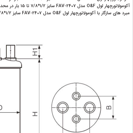
آکومولاتورچهار لول O&F مدل FAV-2407 سایز 1/2*7/8 تا 15 بار در محدوده دما 50- الی 10- می باشد.
مبرد های سازگار با آکومولاتورچهار لول O&F مدل FAV-2407 سایز 1/2*7/8 شامل R134a، R22، R407C، R404A، R507A است.