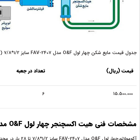
جدول قیمت مایع شکن چهار لول O&F مدل FAV-2407 سایز 1/2*7/8 (آکومولاتور چهار لول O&F مدل FAV-2407)
قیمت (ریال)
تعداد در جعبه
6
15.500.000
مشخصات فنی هیت اکسچنجر چهار لول O&F مدل FAV-2407 سایز 1/2*7/8 (هیت اکسچنجر)
آکومولاتورچهار لول O&F مدل FAV-2407 سایز 1/2*7/8 تا 28 بار در محدوده دما 10- الی 100 می باشد.