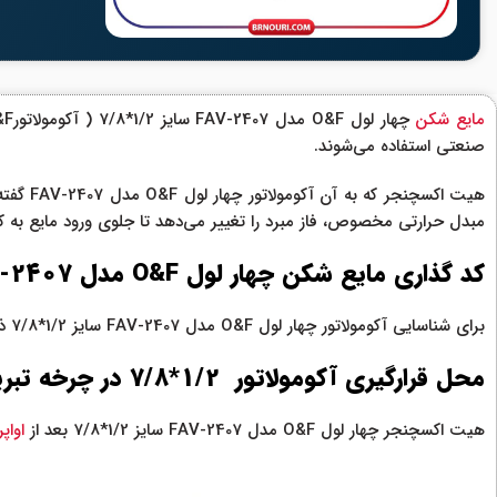
مایع شکن
چهار لول O&F مدل FAV-2407 سایز 1/2*7/8 ( آکومولاتورO&F مدل FAV-2405 ) که وظیفه جلوگیری از ورود مایع به
صنعتی استفاده می‌شوند.
مبدل حرارتی مخصوص، فاز مبرد را تغییر می‌دهد تا جلوی ورود مایع به ک
کد گذاری مایع شکن چهار لول O&F مدل FAV-2407 سایز 1/2*7/8
برای شناسایی آکومولاتور چهار لول O&F مدل FAV-2407 سایز 1/2*7/8 ذیل استفاده می شود.
محل قرارگیری آکومولاتور 1/2*7/8 در چرخه تبرید
هیت اکسچنجر چهار لول O&F مدل FAV-2407 سایز 1/2*7/8 بعد از
اواپر