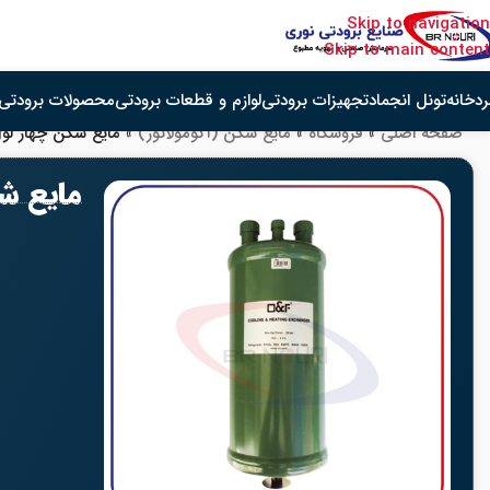
Skip to navigation
Skip to main content
دخانه
تونل انجماد
تجهیزات برودتی
لوازم و قطعات برودتی
محصولات برودتی 
صفحه اصلی
»
فروشگاه
»
مایع شکن (آکومولاتور)
»
مایع شکن چهار لول O&F مدل FAV-2407 سایز /2
مایع شکن چهار لو