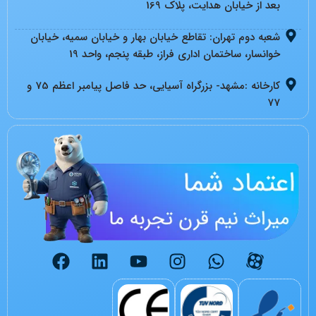
بعد از خیابان هدایت، پلاک 169
شعبه دوم تهران: تقاطع خیابان بهار و خیابان سمیه، خیابان
خوانسار، ساختمان اداری فراز، طبقه پنجم، واحد 19
کارخانه :مشهد- بزرگراه آسیایی، حد فاصل پیامبر اعظم 75 و
77