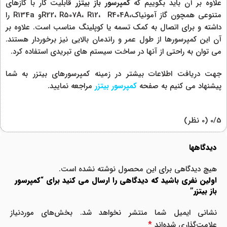
علاوه بر آن باید بگوییم که
کمپرسور باز بیتزر
قابلیت کار با گازهای
متنوعی همچون گاز آمونیاک،R22، R507A، R12، R404Aو R134a را
داشته و برای اتصال به کمک تسمه یا کوپلینگ مناسب است. علاوه بر
آن این کمپرسورها از طول عمر و راندمان بالایی نیز برخوردار هستند.
می توان به راحتی از آنها در ساخت سیستم های تبریدی استفاده کرد.
جهت دریافت اطلاعات بیشتر در زمینه کمپرسورهای بیتزر به شما
پیشنهاد می کنیم به صفحه
کمپرسور بیتزر
مراجعه نمایید.
‫0/5
‫(0 نظر)
دیدگاهها
هیچ دیدگاهی برای این محصول نوشته نشده است.
اولین نفری باشید که دیدگاهی را ارسال می کنید برای “کمپرسور
باز بیتزر”
نشانی ایمیل شما منتشر نخواهد شد.
بخش‌های موردنیاز
*
علامت‌گذاری شده‌اند