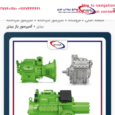
Skip to navigation
2177601170
09127444461
Skip to main content
صفحه اصلی
»
فروشگاه
»
کمپرسور سردخانه
»
کمپرسور سردخانه
بیتزر
»
کمپرسور باز بیتزر