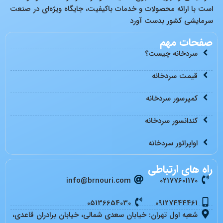
است با ارائه محصولات و خدمات باکیفیت، جایگاه ویژه‌ای در صنعت
سرمایشی کشور بدست آورد
صفحات مهم
سردخانه چیست؟
قیمت سردخانه
کمپرسور سردخانه
کندانسور سردخانه
اواپراتور سردخانه
راه های ارتباطی
info@brnouri.com
02177601170
05136654030
09127444461
شعبه اول تهران: خیابان سعدی شمالی، خیابان برادران قاعدی،