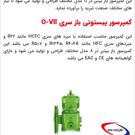
این کمپرسور باز بیتزر در 10 مدل مختلف طراحی و تولید می شود تا نیاز
های مختلف صنعت تبرید را برآورده نماید.
کمپرسور پیستونی باز سری O-Vll
این کمپرسور مناسب استفاده با مبرد های سری HCFC مانند R22 و
مبردهای سری HFC مانند R134a, R404A و R507 می باشد این
کمپرسور باز بیتزر در 8 مدل مختلف طراحی و تولید می شود و دارای
گواهینامه های CE و EAC می باشد.