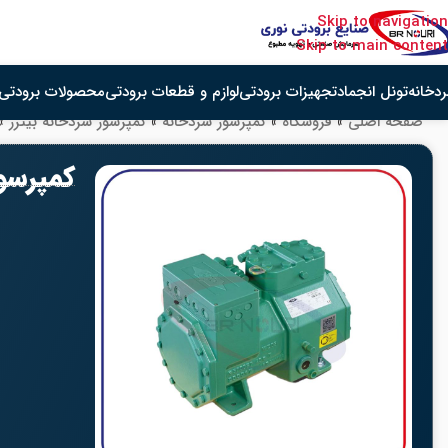
Skip to navigation
Skip to main content
دخانه
تونل انجماد
تجهیزات برودتی
لوازم و قطعات برودتی
محصولات برودتی 
صفحه اصلی
»
فروشگاه
»
کمپرسور سردخانه
»
کمپرسور سردخانه بیتزر
»
کمپرسور پیستونی 1.5 