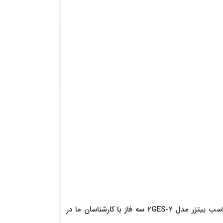
صنایع برودتی نوری ارائه دهنده انواع کمپرسورهای پیستونی بیتزر می باشد و شما می توانید برای استعلام بهترین قیمت کمپرسور پیستونی 1.5 اسب بیتزر مدل 2GES-2 سه فاز با کارشناسان ما در