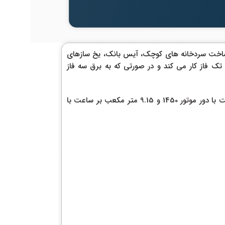
 مثال می توان در ساخت سردخانه های کوچک، آیس بانک، یخ سازهای
 تک فاز کار می کند و در صورتی که به برق سه فاز
کمپرسور پیستونی بیتزر مدل 2GES-2 سه فاز سمی هرمتیک دارای قدرت 1.5 اسب بخار می باشد و توانایی جابجایی 7.58 متر مکعب گاز در ساعت با دور موتور 1450 و 9.15 متر مکعب بر ساعت با