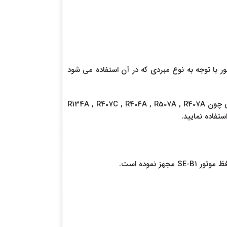
ور با توجه به نوع مبردی که در آن استفاده می شود
میزان روغن مورد نیاز این کمپرسور بیتزر 1 لیتر می باشد و روغن مناسب برای کمپرسور پیستونی 1.5 اسب بیتزر مدل 2GES-2 سه فاز برای مبردهایی چون R134A , R407C , R404A , R507A , R407A