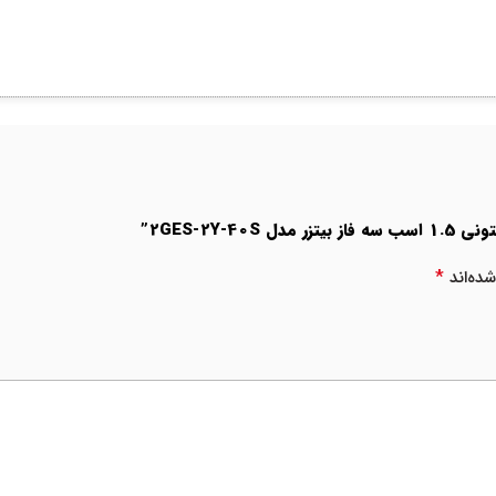
2GES-2Y”
*
ده‌اند