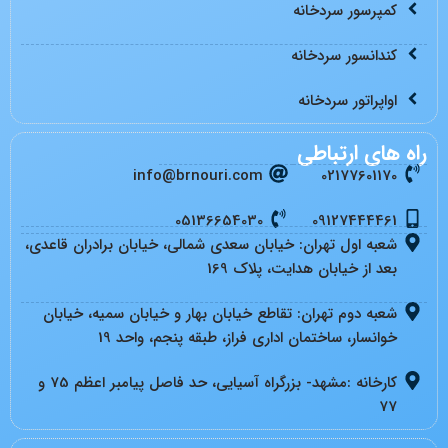
کمپرسور سردخانه
کندانسور سردخانه
اواپراتور سردخانه
راه های ارتباطی
info@brnouri.com
02177601170
05136654030
09127444461
شعبه اول تهران: خیابان سعدی شمالی، خیابان برادران قاعدی،
بعد از خیابان هدایت، پلاک 169
شعبه دوم تهران: تقاطع خیابان بهار و خیابان سمیه، خیابان
خوانسار، ساختمان اداری فراز، طبقه پنجم، واحد 19
کارخانه :مشهد- بزرگراه آسیایی، حد فاصل پیامبر اعظم 75 و
77