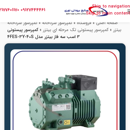
Skip to navigation
2177601170
09127444461
Skip to main content
صفحه اصلی
»
فروشگاه
»
کمپرسور سردخانه
»
کمپرسور سردخانه
بیتزر
»
کمپرسور پیستونی تک مرحله ای بیتزر
»
کمپرسور پیستونی
3 اسب سه فاز بیتزر مدل 4FES-3Y-40S