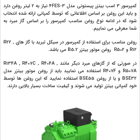
کمپرسور 3 اسب بیتزر پیستونی مدل 4FES-3 نیاز به 2 لیتر روغن دارد
و باید این روغن بر اساس اطلاعاتی که توسط کمپانی ارائه شده انتخاب
شود که در ادامه نوع روغن مناسب کمپرسور را بر اساس گاز مبرد به
شما معرفی می نماییم.
روغن مناسب برای استفاده از کمپرسور در سیکل تبرید با گاز های R22 ,
R12 و R502 روغن موتور بیتزر B5.2 می باشد.
در صورتی که از گازهای مبرد دیگر مانند R134A , R407C , R404A ,
R507A و R407F استفاده می نمایید باید از روغن موتور بیتزر مدل
BSE32 و یا از روغن BSE55 استفاده نمایید که این روغن ها توسط
خود کمپانی بیتزر تولید می شوند و کیفیت ساخت بسیار بالایی دارند.