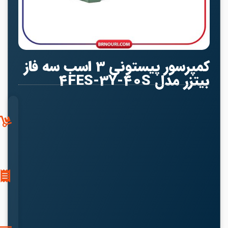
کمپرسور پیستونی 3 اسب سه فاز
بیتزر مدل 4FES-3Y-40S