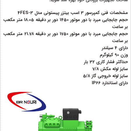
مشخصات فنی کمپرسور 3 اسب بیتزر پیستونی مدل 4FES-3
حجم جابجایی مبرد با دور موتور 1450 دور بر دقیقه 18.05 متر مکعب
بر ساعت
حجم جابجایی مبرد با دور موتور 1750 دور بر دقیقه 21.78 متر مکعب
بر ساعت
دارای 4 سیلندر
وزن 90 کیلوگرم
حداکثر فشار کاری 32 بار
سایز لوله مکش 7/8
سایز لوله خروجی گاز 5/8
دارای استاندارد IP66