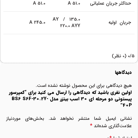
حداکثر جریان عملیاتی
51.0 A
51.0 A
135.0 AY /
جریان اولیه
245.0 A
220.0 AYY
‫0/5
‫(0 نظر)
دیدگاهها
هیچ دیدگاهی برای این محصول نوشته نشده است.
اولین نفری باشید که دیدگاهی را ارسال می کنید برای “کمپرسور
پیستونی دو مرحله‌ ای 30 اسب بیتزر مدل BS6 S6F-30.2Y-
40P”
نشانی ایمیل شما منتشر نخواهد شد.
بخش‌های موردنیاز
*
علامت‌گذاری شده‌اند