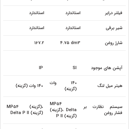
فیلتر درایر
استاندارد
استاندارد
شیر برقی
استاندارد
استاندارد
شارژ روغن
4.75 dm3
167.2
آپشن های موجود
SI
IP
140 وات
هیتر میل لنگ
140 وات (گزینه)
(گزینه)
MP54
سیستم نظارت بر
MP54 (گزینه)،
(گزینه)، Delta
فشار روغن
Delta P II (گزینه)
P II (گزینه)