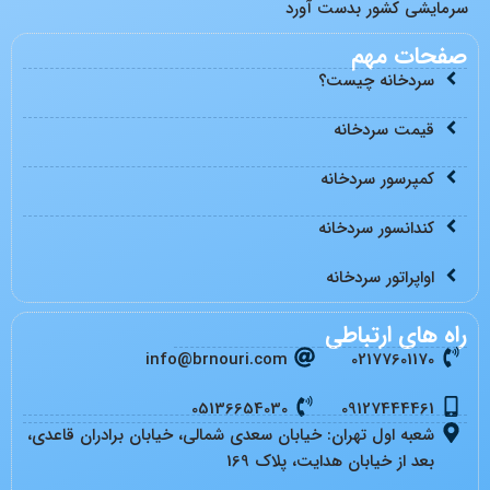
سرمایشی کشور بدست آورد
صفحات مهم
سردخانه چیست؟
قیمت سردخانه
کمپرسور سردخانه
کندانسور سردخانه
اواپراتور سردخانه
راه های ارتباطی
info@brnouri.com
02177601170
05136654030
09127444461
شعبه اول تهران: خیابان سعدی شمالی، خیابان برادران قاعدی،
بعد از خیابان هدایت، پلاک 169