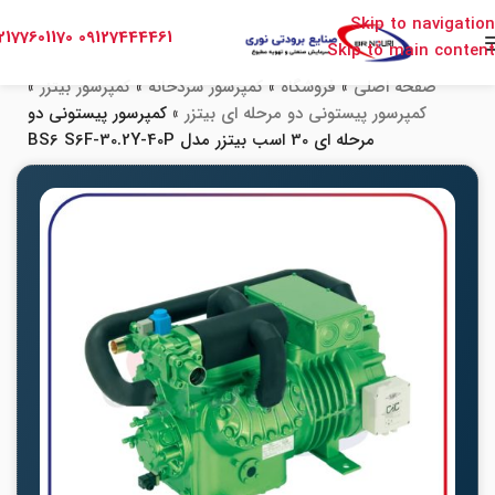
Skip to navigation
2177601170
09127444461
Skip to main content
صفحه اصلی
»
فروشگاه
»
کمپرسور سردخانه
»
کمپرسور بیتزر
»
کمپرسور پیستونی دو مرحله ای بیتزر
»
کمپرسور پیستونی دو
مرحله‌ ای 30 اسب بیتزر مدل BS6 S6F-30.2Y-40P