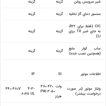
شیر سرویس روغن
گزینه
گزینه
سنسور دمای گاز تخلیه
گزینه
گزینه
CIC (فقط برای R22،
به جای شیر TX برای
گزینه
گزینه
LI)
ساب کولر مایع
گزینه
گزینه
(همچنین نصب شده)
اطلاعات موتور
SI
IP
380-420 ولت
ولتاژ موتور (در صورت
440-480V Y-3-
PW-3-50
درخواست بیشتر)
60Hz UL
هرتز