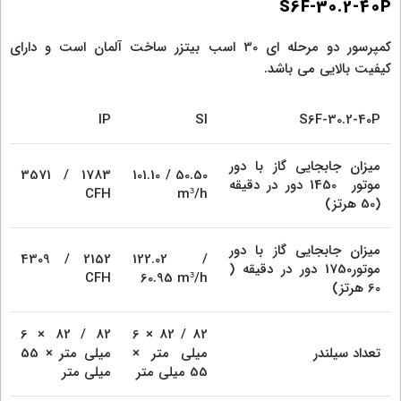
S6F-30.2-40P
کمپرسور دو مرحله‌ ای 30 اسب بیتزر ساخت آلمان است و دارای
کیفیت بالایی می باشد.
IP
SI
S6F-30.2-40P
میزان جابجایی گاز با دور
3571 / 1783
101.10 / 50.50
موتور 1450 دور در دقیقه
CFH
m³/h
(50 هرتز)
میزان جابجایی گاز با دور
4309 / 2152
122.02 /
موتور1750 دور در دقیقه (
CFH
60.95 m³/h
60 هرتز)
6 × 82 / 82
6 × 82 / 82
تعداد سیلندر
میلی متر ×
میلی متر × 55
55 میلی متر
میلی متر