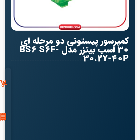
کمپرسور پیستونی دو مرحله‌ ای
30 اسب بیتزر مدل BS6 S6F-
30.2Y-40P