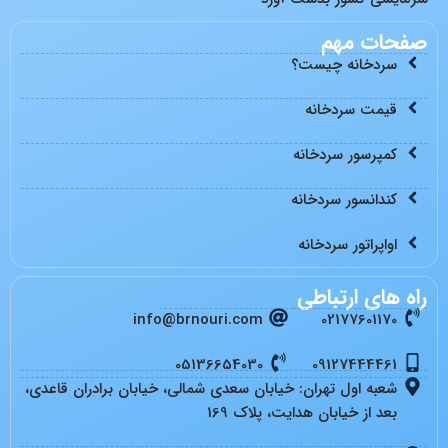
صفحات مهم
سردخانه چیست؟
قیمت سردخانه
کمپرسور سردخانه
کندانسور سردخانه
اواپراتور سردخانه
راه های ارتباطی
info@brnouri.com
02177601170
05136654030
09127444461
شعبه اول تهران: خیابان سعدی شمالی، خیابان برادران قاعدی،
بعد از خیابان هدایت، پلاک 169