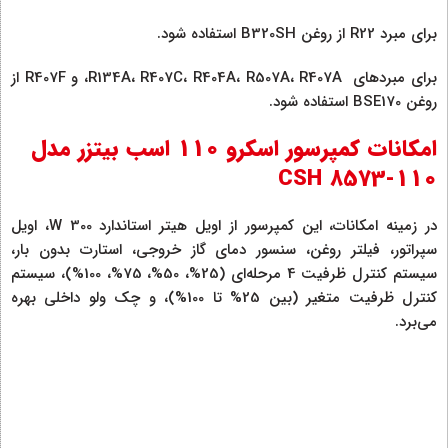
برای مبرد R22 از روغن B320SH استفاده شود.
برای مبردهای R134A، R407C، R404A، R507A، R407A، و R407F از
روغن BSE170 استفاده شود.
امکانات کمپرسور اسکرو 110 اسب بیتزر مدل
CSH 8573-110
در زمینه امکانات، این کمپرسور از اویل هیتر استاندارد W 300، اویل
سپراتور، فیلتر روغن، سنسور دمای گاز خروجی، استارت بدون بار،
سیستم کنترل ظرفیت 4 مرحله‌ای (25%، 50%، 75%، 100%)، سیستم
کنترل ظرفیت متغیر (بین 25% تا 100%)، و چک ولو داخلی بهره
می‌برد.