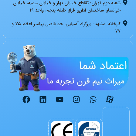
شعبه دوم تهران: تقاطع خیابان بهار و خیابان سمیه، خیابان
خوانسار، ساختمان اداری فراز، طبقه پنجم، واحد 19
کارخانه :مشهد- بزرگراه آسیایی، حد فاصل پیامبر اعظم 75 و
77