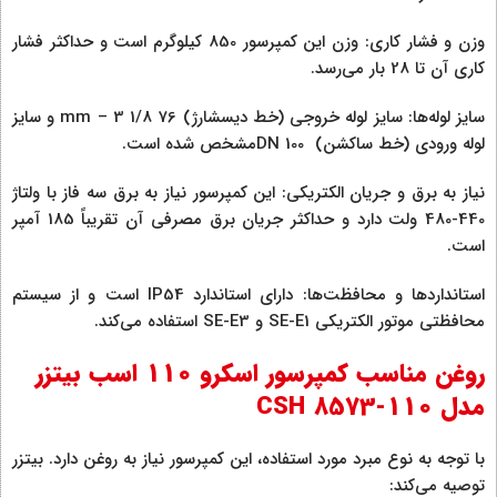
وزن و فشار کاری: وزن این کمپرسور 850 کیلوگرم است و حداکثر فشار
کاری آن تا 28 بار می‌رسد.
سایز لوله‌ها: سایز لوله خروجی (خط دیسشارژ) 76 mm – 3 1/8 و سایز
لوله ورودی (خط ساکشن) DN 100مشخص شده است.
نیاز به برق و جریان الکتریکی: این کمپرسور نیاز به برق سه فاز با ولتاژ
440-480 ولت دارد و حداکثر جریان برق مصرفی آن تقریباً 185 آمپر
است.
استانداردها و محافظت‌ها: دارای استاندارد IP54 است و از سیستم
محافظتی موتور الکتریکی SE-E1 و SE-E3 استفاده می‌کند.
روغن مناسب کمپرسور اسکرو 110 اسب بیتزر
مدل CSH 8573-110
با توجه به نوع مبرد مورد استفاده، این کمپرسور نیاز به روغن دارد. بیتزر
توصیه می‌کند: