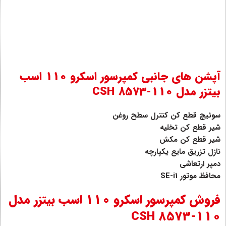
آپشن های جانبی کمپرسور اسکرو 110 اسب
بیتزر مدل CSH 8573-110
سوئیچ قطع کن کنترل سطح روغن
شیر قطع کن تخلیه
شیر قطع کن مکش
نازل تزریق مایع یکپارچه
دمپر ارتعاشی
محافظ موتور SE-i1
فروش کمپرسور اسکرو 110 اسب بیتزر مدل
CSH 8573-110