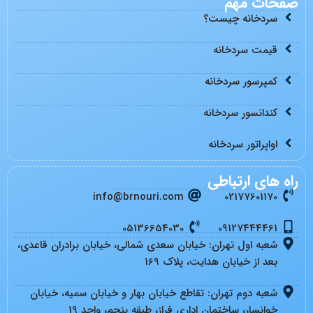
صفحات مهم
سردخانه چیست؟
قیمت سردخانه
کمپرسور سردخانه
کندانسور سردخانه
اواپراتور سردخانه
راه های ارتباطی
info@brnouri.com
02177601170
05136654030
09127444461
شعبه اول تهران: خیابان سعدی شمالی، خیابان برادران قاعدی،
بعد از خیابان هدایت، پلاک 169
شعبه دوم تهران: تقاطع خیابان بهار و خیابان سمیه، خیابان
خوانسار، ساختمان اداری فراز، طبقه پنجم، واحد 19