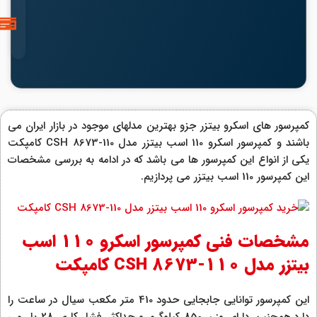
کمپرسور های اسکرو بیتزر جزو بهترین مدلهای موجود در بازار ایران می
باشند و کمپرسور اسکرو 110 اسب بیتزر مدل CSH 8673-110 کامپکت
یکی از انواع این کمپرسور ها می باشد که در ادامه به بررسی مشخصات
این کمپرسور 110 اسب بیتزر می پردازیم.
مشخصات فنی کمپرسور اسکرو 110 اسب
بیتزر مدل CSH 8673-110 کامپکت
این کمپرسور توانایی جابجایی حدود 410 متر مکعب سیال در ساعت را
دارد.همچنین دارای وزن 850 کیلوگرم و حداکثر فشار کاری 28 بار می‌