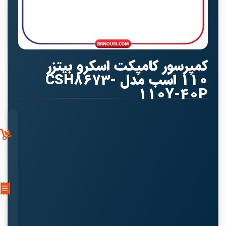
کمپرسور کامپکت اسکرو بیتزر
110 اسب مدل CSH8673-
110Y-40P