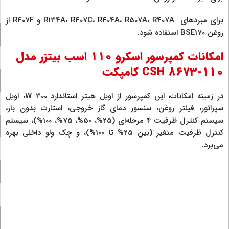
برای مبردهای R134A، R407C، R404A، R507A، R407A و R407F از
روغن BSE170 استفاده شود.
امکانات کمپرسور اسکرو 110 اسب بیتزر مدل
CSH 8673-110 کامپکت
در زمینه امکانات، این کمپرسور از اویل هیتر استاندارد W 300، اویل
سپراتور، فیلتر روغن، سنسور دمای گاز خروجی، استارت بدون بار،
سیستم کنترل ظرفیت 4 مرحله‌ای (25%، 50%، 75%، 100%)، سیستم
کنترل ظرفیت متغیر (بین 25% تا 100%)، و چک ولو داخلی بهره
می‌برد.