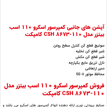
آپشن های جانبی کمپرسور اسکرو 110 اسب
بیتزر مدل CSH 8673-110 کامپکت
سوئیچ قطع کن کنترل سطح روغن
شیر قطع کن تخلیه
شیر قطع کن مکش
نازل تزریق مایع یکپارچه
دمپر ارتعاشی
محافظ موتور SE-i1
فروش کمپرسور اسکرو 110 اسب بیتزر مدل
CSH 8673-110 کامپکت
صنایع برودتی نوری ارائه دهنده انواع کمپرسور های اسکرو می باشد و