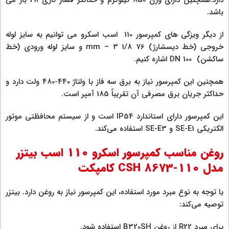
باشد.
از دیگر ویزگی های کمپرسور 110 اسب اسکرو می توانیم به سایز لوله
خروجی (خط دیسشارژ) 76 mm – 3 1/8 و سایز لوله ورودی (خط
ساکشن) DN 100 اشاره کنیم.
همچنین این کمپرسور نیاز به برق سه فاز با ولتاژ 440-480 ولت دارد و
حداکثر جریان برق مصرفی آن تقریباً 185 آمپر است.
این کمپرسور دارای استاندارد IP54 است و از سیستم محافظتی موتور
الکتریکی SE-E1 و SE-E3 استفاده می‌کند.
روغن مناسب کمپرسور اسکرو 110 اسب بیتزر
مدل CSH 8673-110 کامپکت
با توجه به نوع مبرد مورد استفاده، این کمپرسور نیاز به روغن دارد. بیتزر
توصیه می‌کند:
برای مبرد R22 از روغن B320SH استفاده شود.