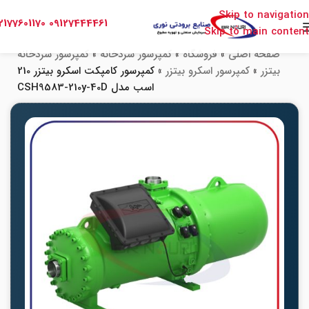
Skip to navigation
2177601170
09127444461
Skip to main content
صفحه اصلی
»
فروشگاه
»
کمپرسور سردخانه
»
کمپرسور سردخانه
بیتزر
»
کمپرسور اسکرو بیتزر
»
کمپرسور کامپکت اسکرو بیتزر 210
اسب مدل CSH9583-210y-40D