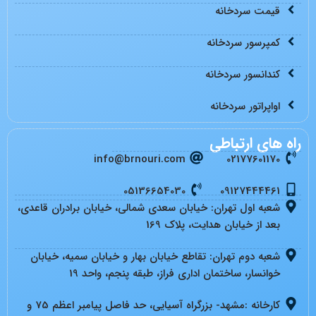
قیمت سردخانه
کمپرسور سردخانه
کندانسور سردخانه
اواپراتور سردخانه
راه های ارتباطی
info@brnouri.com
02177601170
05136654030
09127444461
شعبه اول تهران: خیابان سعدی شمالی، خیابان برادران قاعدی،
بعد از خیابان هدایت، پلاک 169
شعبه دوم تهران: تقاطع خیابان بهار و خیابان سمیه، خیابان
خوانسار، ساختمان اداری فراز، طبقه پنجم، واحد 19
کارخانه :مشهد- بزرگراه آسیایی، حد فاصل پیامبر اعظم 75 و