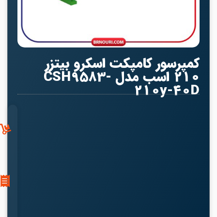
کمپرسور کامپکت اسکرو بیتزر
210 اسب مدل CSH9583-
210y-40D