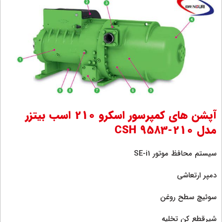
آپشن های کمپرسور اسکرو 210 اسب بیتزر
مدل CSH 9583-210
سیستم محافظ موتور SE-i1
دمپر ارتعاشی
سوئیچ سطح روغن
شیرقطع کن تخلیه