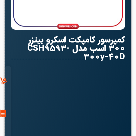
کمپرسور کامپکت اسکرو بیتزر
300 اسب مدل CSH9593-
300y-40D