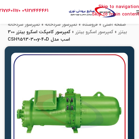
Skip to navigation
2177601170
09127444461
Skip to main content
صفحه اصلی
»
فروشگاه
»
کمپرسور سردخانه
»
کمپرسور سردخانه
بیتزر
»
کمپرسور اسکرو بیتزر
»
کمپرسور کامپکت اسکرو بیتزر 300
اسب مدل CSH9593-300y-40D