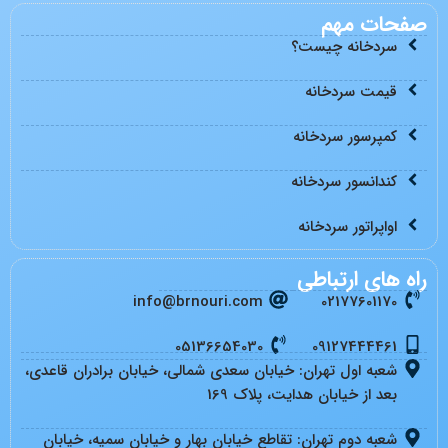
صفحات مهم
سردخانه چیست؟
قیمت سردخانه
کمپرسور سردخانه
کندانسور سردخانه
اواپراتور سردخانه
راه های ارتباطی
info@brnouri.com
02177601170
05136654030
09127444461
شعبه اول تهران: خیابان سعدی شمالی، خیابان برادران قاعدی،
بعد از خیابان هدایت، پلاک 169
شعبه دوم تهران: تقاطع خیابان بهار و خیابان سمیه، خیابان