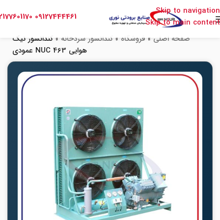
Skip to navigation
2177601170
09127444461
Skip to main content
صفحه اصلی
»
فروشگاه
»
کندانسور سردخانه
»
کندانسور نیک
هوایی NUC 463 عمودی