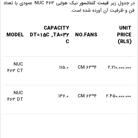
در جدول زیر
قیمت کندانسور
نیک هوایی NUC 463 عمودی با تعداد
فن و ظرفیت آن آورده شده است.
CAPACITY
UNIT
MODEL
DT=15C ,TA=32
NO.FANS
PRICE
C
(RLS)
NUC
115.0
CM 63*4
2.210.000.000
463 CT
NUC
136.0
CM 63*4
2.450.000.000
463 DT