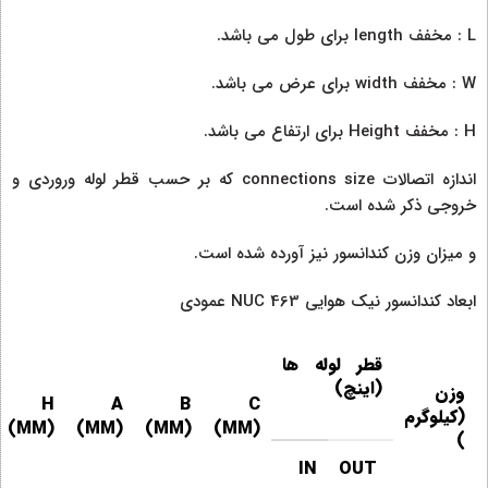
L : مخفف length برای طول می باشد.
W : مخفف width برای عرض می باشد.
H : مخفف Height برای ارتفاع می باشد.
اندازه اتصالات connections size که بر حسب قطر لوله وروردی و
خروجی ذکر شده است.
و میزان وزن کندانسور نیز آورده شده است.
ابعاد کندانسور نیک هوایی NUC 463 عمودی
قطر لوله ها
(اینچ)
وزن
H
A
B
C
(کیلوگرم
(MM)
(MM)
(MM)
(MM)
)
IN
OUT