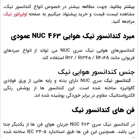
بیشتر بدانید:
جهت مطالعه بیشتر در خصوص انواع کندانسور نیک،
مشاهده لیست قیمت و خرید پیشنهاد میکنیم به صفحه
اواپراتور نیک
مراجعه کنید.
مبرد کندانسور نیک هوایی NUC 463 عمودی
کندانسورهای هوایی نیک سری NUC می تواند از انواع مبردهای
فریونی مانند R22 / R134a / R404A استفاده کند.
جنس کندانسور هوایی نیک
.
کندانسور نیک
سری NUC دارای بدنه و پایه هایی از ورق فولادی
گالوانیزه ساخته شده است. این کندانسور ها از پوشش رنگی
الکترواستاتیک مقاوم در برابر خوردگی پوشیده شده اند.
فن های کندانسور نیک
در کندانسور نیک سری NUC 463 جریان هوای فن ها از یکدیگر جدا
می باشد. همچنین این فن ها طبق استاندارد IEC 34-5 ساخته شده