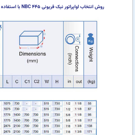
روش انتخاب اواپراتور نیک فریونی NBC 445 با استفاده از نمودارها به شرح زیر است :