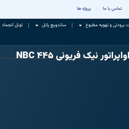
تماس با ما
پروژه ها
برودتی و تهویه مطبوع
ساندویچ پانل
تونل انجماد
واپراتور نیک فریونی NBC 445