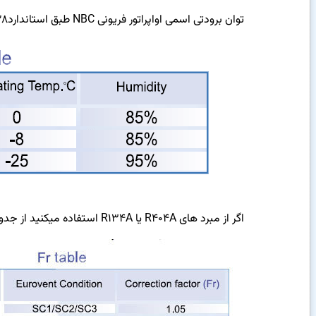
توان برودتی اسمی اواپراتور فریونی NBC طبق استانداردENV 328 برای گاز R22 تحت شرایط استاندارد زیر اندازه گیری و در جدول مشخص شده است.
اگر از مبرد های R404A یا R134A استفاده میکنید از جدول (Fr) باید استفاده کرد. به این صورت که ضرایب موجود در جدول FR در ظرفیت مورد نیاز (Qr) ضرب خواهد شد.