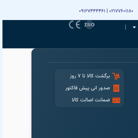
09127444461
|
02177601180
برگشت کالا تا 7 روز
صدور انی پیش فاکتور
ضمانت اصالت کالا