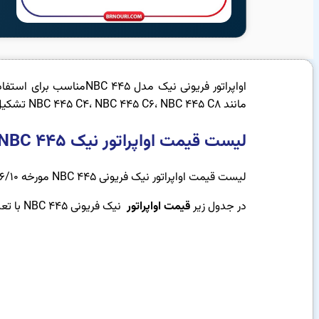
اواپراتور فریونی نیک م
مانند NBC 445 C4، NBC 445 C6، NBC 445 C8 تشکیل شده است که هر یک به‌صورت خاص و با شرایط کاری متفاوت عرضه می‌شوند.
لیست قیمت اواپراتور نیک NBC 445
لیست قیمت اواپراتور نیک فریونی NBC 445 مورخه 1402/06/10
در جدول زیر
قیمت اواپراتور
نیک فریونی NBC 445 با تعداد فن و ظرفیت آن آورده شده است.