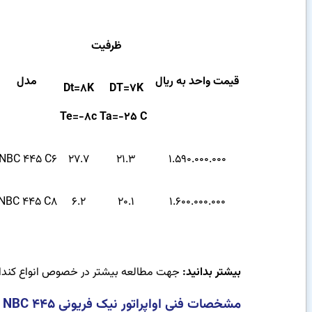
ظرفیت
قیمت واحد به ریال
مدل
Dt=8K
DT=7K
Te=-8c
Ta=-25 C
NBC 445 C6
27.7
21.3
1.590.000.000
NBC 445 C8
6.2
20.1
1.600.000.000
بیشتر بدانید:
جهت مطالعه بیشتر در خصوص انواع کندا
مشخصات فنی اواپراتور نیک فریونی NBC 445