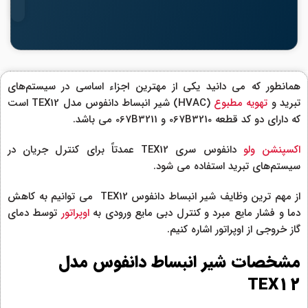
همانطور که می دانید یکی از مهترین اجزاء اساسی در سیستم‌های
تبرید و
تهویه مطبوع
(HVAC) شیر انبساط دانفوس مدل TEX12 است
که دارای دو کد قطعه 067B3210 و 067B3211 می باشد.
اکسپنشن ولو
دانفوس سری TEX12 عمدتاً برای کنترل جریان در
سیستم‌های تبرید استفاده می ‌شود.
از مهم ترین وظایف شیر انبساط دانفوس TEX12 می توانیم به کاهش
دما و فشار مايع مبرد و کنترل دبی مايع ورودی به
اوپراتور
توسط دمای
گاز خروجی از اوپراتور اشاره کنیم.
مشخصات شیر انبساط دانفوس مدل
TEX12