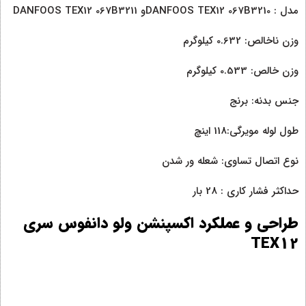
مدل : DANFOOS TEX12 067B3210و DANFOOS TEX12 067B3211
وزن ناخالص: 0.632 کیلوگرم
وزن خالص: 0.533 کیلوگرم
جنس بدنه: برنج
طول لوله مویرگی:118 اینچ
نوع اتصال تساوی: شعله ور شدن
حداکثر فشار کاری : 28 بار
طراحی و عملکرد اکسپنشن ولو دانفوس سری
TEX12