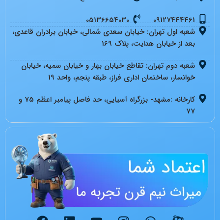
05136654030
09127444461
شعبه اول تهران: خیابان سعدی شمالی، خیابان برادران قاعدی،
بعد از خیابان هدایت، پلاک 169
شعبه دوم تهران: تقاطع خیابان بهار و خیابان سمیه، خیابان
خوانسار، ساختمان اداری فراز، طبقه پنجم، واحد 19
کارخانه :مشهد- بزرگراه آسیایی، حد فاصل پیامبر اعظم 75 و
77