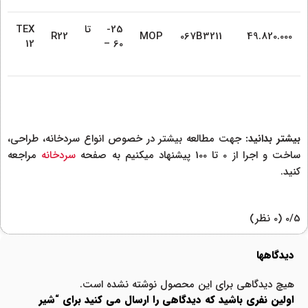
25- تا
TEX
R22
MOP
067B3211
49.820.000
12
60 –
بیشتر بدانید:
جهت مطالعه بیشتر در خصوص انواع سردخانه، طراحی،
ساخت و اجرا از 0 تا 100 پیشنهاد میکنیم به صفحه
سردخانه
مراجعه
کنید.
‫0/5
‫(0 نظر)
دیدگاهها
هیچ دیدگاهی برای این محصول نوشته نشده است.
اولین نفری باشید که دیدگاهی را ارسال می کنید برای “شیر