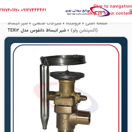
Skip to navigation
2177601170
09127444461
Skip to main content
صفحه اصلی
»
فروشگاه
»
شیرآلات صنعتی
»
شیر انبساط
(اکسپنشن ولو)
»
شیر انبساط دانفوس مدل TEX12