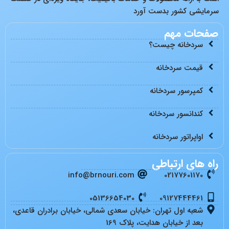
سرمایشی کشور بدست آورد
صفحات مهم
سردخانه چیست؟
قیمت سردخانه
کمپرسور سردخانه
کندانسور سردخانه
اواپراتور سردخانه
راه های ارتباطی
info@brnouri.com
02177601170
05136654030
09127444461
شعبه اول تهران: خیابان سعدی شمالی، خیابان برادران قاعدی،
بعد از خیابان هدایت، پلاک 169