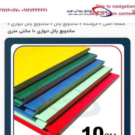
Skip to navigation
2177601170
09127444461
Skip to main content
صفحه اصلی
»
فروشگاه
»
ساندویچ پانل
»
ساندویچ پانل دیواری
»
ساندویچ پانل دیواری 10 سانتی متری