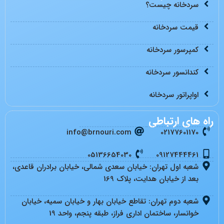
سردخانه چیست؟
قیمت سردخانه
کمپرسور سردخانه
کندانسور سردخانه
اواپراتور سردخانه
راه های ارتباطی
info@brnouri.com
02177601170
05136654030
09127444461
شعبه اول تهران: خیابان سعدی شمالی، خیابان برادران قاعدی،
بعد از خیابان هدایت، پلاک 169
شعبه دوم تهران: تقاطع خیابان بهار و خیابان سمیه، خیابان
خوانسار، ساختمان اداری فراز، طبقه پنجم، واحد 19