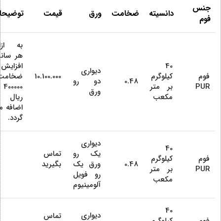
جنس
دانسیته
ضخامت
ورق
قیمت
توضیحا
فوم
به ازا
هر سان
40
افزایش
دیواری
فوم
کیلوگرم
10.100.000
ضخامت
0.48
دو رو
PUR
بر متر
400000
ورق
مکعب
ریال
اضافه م
گردد.
دیواری
40
یک رو
تماس
فوم
کیلوگرم
0.48
ورق یک
بگیرید
PUR
بر متر
رو فویل
مکعب
آلومینیوم
40
دیواری
تماس
فوم
کیلوگرم