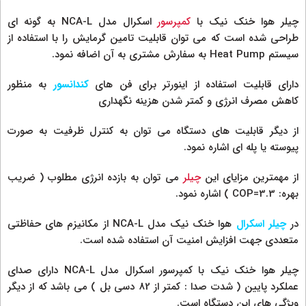
چیلر هوا خنک نیک با
کمپرسور
اسکرال مدل NCA-L به گونه ای
طراحی شده است که می توان قابلیت تامین گرمایش را با استفاده از
سیستم Heat Pump به سفارش مشتری به آن اضافه نمود.
دارای قابلیت استفاده از اینورتر برای فن های
کندانسور
به منظور
کاهش مصرف انرژی و کمتر شدن هزینه نگهداری
از دیگر قابلیت های دستگاه می توان به کنترل ظرفیت به صورت
پیوسته یا پله ای اشاره نمود.
از مهمترین مزایای این
چیلر
می توان به بازده انرژی مطلوب ( ضریب
بهره: COP=3.3 ) اشاره نمود.
در
چیلر اسکرال
هوا خنک نیک مدل NCA-L از مکانیزم های حفاظتی
متعددی جهت افزایش امنیت آن استفاده شده است.
چیلر هوا خنک نیک با کمپرسور اسکرال مدل NCA-L دارای صدای
عملکرد پایین ( شدت صدا : کمتر از 82 دسی بل ) می باشد که از دیگر
ویژگی های این دستگاه است.