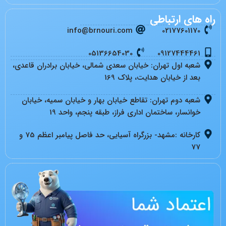
راه های ارتباطی
info@brnouri.com
02177601170
05136654030
09127444461
شعبه اول تهران: خیابان سعدی شمالی، خیابان برادران قاعدی،
بعد از خیابان هدایت، پلاک 169
شعبه دوم تهران: تقاطع خیابان بهار و خیابان سمیه، خیابان
خوانسار، ساختمان اداری فراز، طبقه پنجم، واحد 19
کارخانه :مشهد- بزرگراه آسیایی، حد فاصل پیامبر اعظم 75 و
77