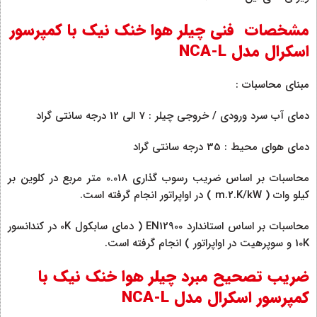
مشخصات فنی چیلر هوا خنک نیک با کمپرسور
اسکرال مدل NCA-L
مبنای محاسبات :
دمای آب سرد ورودی / خروجی چیلر : 7 الی 12 درجه سانتی گراد
دمای هوای محیط : 35 درجه سانتی گراد
محاسبات بر اساس ضریب رسوب گذاری 0.018 متر مربع در کلوین بر
کیلو وات ( m.2.K/kW ) در اواپراتور انجام گرفته است.
محاسبات بر اساس استاندارد EN12900 ( دمای سابکول 0K در کندانسور
10K و سوپرهیت در اواپراتور ) انجام گرفته است.
ضریب تصحیح مبرد چیلر هوا خنک نیک با
کمپرسور اسکرال مدل NCA-L