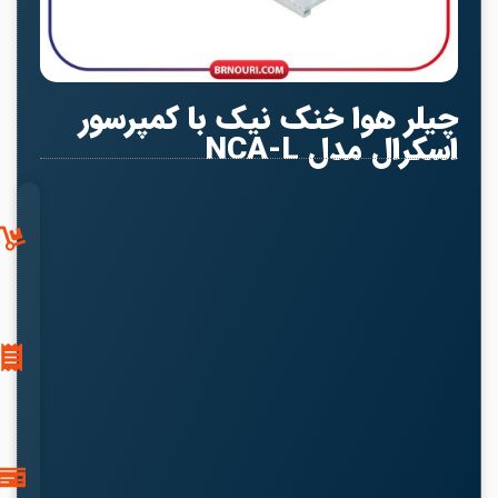
چیلر هوا خنک نیک با کمپرسور
اسکرال مدل NCA-L