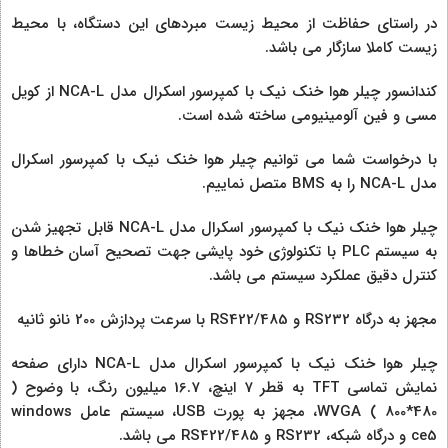
در راستای حفاظت از محیط زیست مبردهای این دستگاه، با محیط
زیست کاملا سازگار می باشد.
کندانسور چیلر هوا خنک نیک با کمپرسور اسکرال مدل NCA-L از کویل
مسی و فین آلومینیومی ساخته شده است.
با درخواست شما می توانیم چیلر هوا خنک نیک با کمپرسور اسکرال
مدل NCA-L را به BMS متصل نماییم.
چیلر هوا خنک نیک با کمپرسور اسکرال مدل NCA-L قابل تجهیز شدن
به سیستم PLC با تکنولوژی خود پایشی جهت تصحیح آسان خطاها و
کنترل دقیق عملکرد سیستم می باشد.
مجهز به درگاه RS232 و RS422/485 با سرعت پردازش 200 نانو ثانیه
چیلر هوا خنک نیک با کمپرسور اسکرال مدل NCA-L دارای صفحه
نمایش تماسی TFT به قطر 7 اینچ، 16.7 میلیون رنگ، با وضوح (
480*800 ) WVGA، مجهز به پورت USB، سیستم عامل windows
ce5 و درگاه شبکه، RS232 و RS422/485 می باشد.