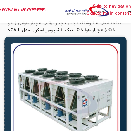
Skip to navigation
2177601170
09127444461
Skip to main content
صفحه اصلی
»
فروشگاه
»
چیلر
»
چیلر تراکمی
»
چیلر هوایی ( هوا
خنک)
»
چیلر هوا خنک نیک با کمپرسور اسکرال مدل NCA-L