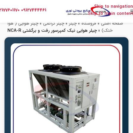
Skip to navigation
2177601170
09127444461
Skip to main content
صفحه اصلی
»
فروشگاه
»
چیلر
»
چیلر تراکمی
»
چیلر هوایی ( هوا
خنک)
»
چیلر هوایی نیک کمپرسور رفت و برگشتی NCA-R