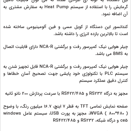
گرمایش را با استفاده از سیستم Heat Pump به سفارش مشتری به
آن اضافه نمود.
کندانسور این دستگاه از کویل مسی و فین آلومینیومی ساخته شده
است تا بالاترین بازده انرژی را داشته باشد.
چیلر هوایی نیک کمپرسور رفت و برگشتی NCA-R دارای قابلیت اتصال
به BMS می باشد.
چیلر هوایی نیک کمپرسور رفت و برگشتی NCA-R قابل تجهیز شدن به
سیستم PLC با تکنولوژی خود پایشی جهت تصحیح آسان خطاها و
کنترل دقیق عملکرد سیستم
مجهز به درگاه RS232 و RS422/485 با سرعت پردازش 200 نانو ثانیه
صفحه نمایش تماسی TFT به قطر 7 اینچ، 16.7 میلیون رنگ، با وضوح
( 480*800 ) WVGA، مجهز به پورت USB، سیستم عامل windows
ce5 و درگاه شبکه، RS232 و RS422/485