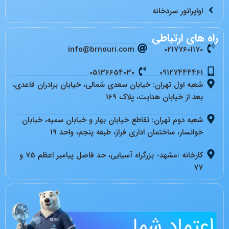
اواپراتور سردخانه
راه های ارتباطی
info@brnouri.com
02177601170
05136654030
09127444461
شعبه اول تهران: خیابان سعدی شمالی، خیابان برادران قاعدی،
بعد از خیابان هدایت، پلاک 169
شعبه دوم تهران: تقاطع خیابان بهار و خیابان سمیه، خیابان
خوانسار، ساختمان اداری فراز، طبقه پنجم، واحد 19
کارخانه :مشهد- بزرگراه آسیایی، حد فاصل پیامبر اعظم 75 و
77