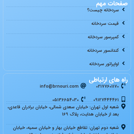
صفحات مهم
سردخانه چیست؟
قیمت سردخانه
کمپرسور سردخانه
کندانسور سردخانه
اواپراتور سردخانه
راه های ارتباطی
info@brnouri.com
02177601170
05136654030
09127444461
شعبه اول تهران: خیابان سعدی شمالی، خیابان برادران قاعدی،
بعد از خیابان هدایت، پلاک 169
شعبه دوم تهران: تقاطع خیابان بهار و خیابان سمیه، خیابان