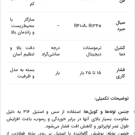
فن
کم
سازگار با
سیال
R410A، R134a
–
محیط‌زیست
مبرد
و راندمان بالا
کنترل
ترموستات
درجه
دقت بالا و
دما
دیجیتال
سانتی‌گراد
تنظیم آسان
فشار
بسته به مدل
15 تا 25 بار
بار
کاری
و ظرفیت
توضیحات تکمیلی:
جنس لوله‌ها و کویل‌ها:
استفاده از مس و استیل ۳۱۶ به دلیل
مقاومت بسیار بالای آنها در برابر خوردگی و رسوب، باعث افزایش
طول عمر اواپراتور و کاهش افت فشار می‌شود.
جنس بدنه:
پوشش گالوانیزه یا استیل بر روی بدنه فولادی، از