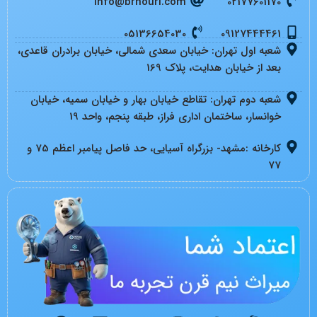
info@brnouri.com
02177601170
05136654030
09127444461
شعبه اول تهران: خیابان سعدی شمالی، خیابان برادران قاعدی،
بعد از خیابان هدایت، پلاک 169
شعبه دوم تهران: تقاطع خیابان بهار و خیابان سمیه، خیابان
خوانسار، ساختمان اداری فراز، طبقه پنجم، واحد 19
کارخانه :مشهد- بزرگراه آسیایی، حد فاصل پیامبر اعظم 75 و
77