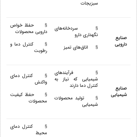
سبزیجات
§ حفظ خواص
§ سردخانه‌های
دارویی محصولات
نگهداری دارو
صنایع
دارویی
§ کنترل دما و
§ اتاق‌های تمیز
رطوبت
§ فرآیندهای
§ کنترل دمای
شیمیایی که نیاز به
واکنش
کنترل دما دارند
صنایع
شیمیایی
§ حفظ کیفیت
§ تولید محصولات
محصولات
شیمیایی
§ کنترل دمای
محیط