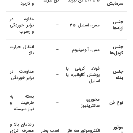
5 تا 500 تن تبرید
تن تبرید
سرمایش
و کاربرد
مقاوم در
جنس
مس، استیل 316
–
برابر خوردگی
لوله‌ها
و رسوب
جنس
انتقال حرارت
مس، آلومینیوم
–
کویل‌ها
بالا
فولاد کربنی با
جنس
مقاومت در
پوشش گالوانیزه یا
–
بدنه
برابر خوردگی
استیل
بسته به
محوری،
نوع فن
–
ظرفیت و
سانتریفیوژ
نیاز سیستم
راندمان بالا و
موتور
الکتروموتور سه فاز
اسب بخار
مصرف انرژی