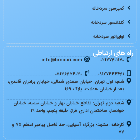
کمپرسور سردخانه
کندانسور سردخانه
اواپراتور سردخانه
راه های ارتباطی
info@brnouri.com
02177601170
05136654030
09127444461
شعبه اول تهران: خیابان سعدی شمالی، خیابان برادران قاعدی،
بعد از خیابان هدایت، پلاک 169
شعبه دوم تهران: تقاطع خیابان بهار و خیابان سمیه، خیابان
خوانسار، ساختمان اداری فراز، طبقه پنجم، واحد 19
کارخانه :مشهد- بزرگراه آسیایی، حد فاصل پیامبر اعظم 75 و
77